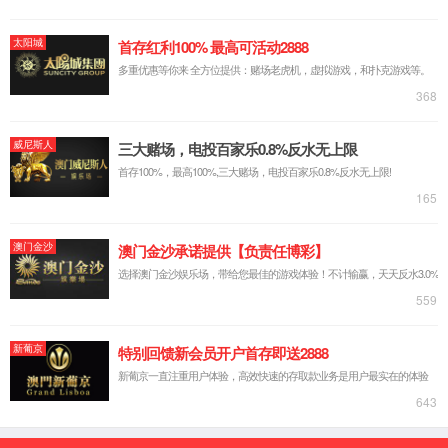
16877太阳集团公司领导班子召开2025年度党员领导干部民主生活会
2026-02-13
16877太阳集团公司召开2025年第三次书记例会（扩大会）
2026-01-14
以创新赋能 锻造高素质干部队伍 16877太阳集团公司举办2025年优秀中青年干部培训班
2025-10-29
16877太阳集团公司党委召开会议对学习教育进行总结
2025-09-22
中国共产党北京16877太阳集团控股有限责任公司第四次党员代表大会胜利召开
2025-09-17
16877太阳集团公司党委召开“以案为鉴、以案促改”警示教育大会及2025年第二次书记例会
2025-07-25
首页
上一页
1
2
3
下一页
末页
公司地址
北京市海淀区马连洼街道天秀北路10号
邮箱
ldgs@elongda.com
联系电话
010-82259651