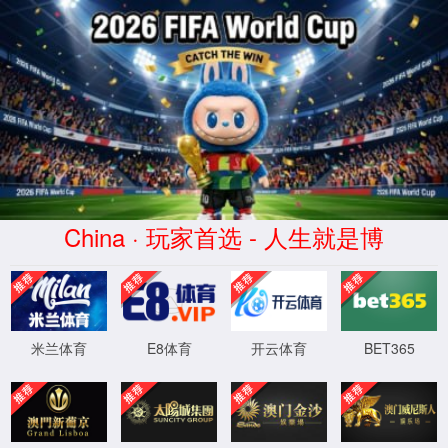
16877太阳集团(中华)品牌公司