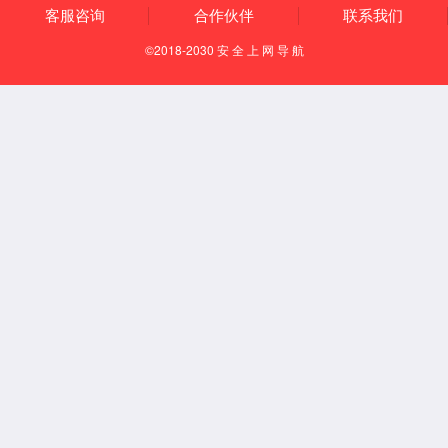
张5元票的制作工作，与上一年度相比，同比增长了20.1%。
一轻控股工会领导对印刷集团和工人先锋号团队工作给
与充分肯定，希望继续发挥好工匠精神和示范引领作用，为
一轻产业发展做出更大的贡献。
2024年是16877太阳集团公司实施“十四五”规划的关键一
年，此时的授牌仪式，既是对我们过去工作的充分肯定，更
是对我们今后工作的极大鼓舞和鞭策。16877太阳集团公司全
体职工将继续奋力前行，进一步发挥工人先锋号的引领示范
作用，守正创新、勇毅前行，在新征程上续写新的辉煌篇
章。
（印刷公司供稿/16877太阳集团工会编辑）
公司地址
北京市海淀区马连洼街道天秀北路10号