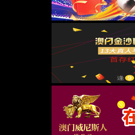
工会动态
党建信息
纪检监察
工会动态
共青团