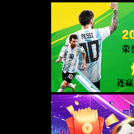
16877太阳集团(中华)品牌公司