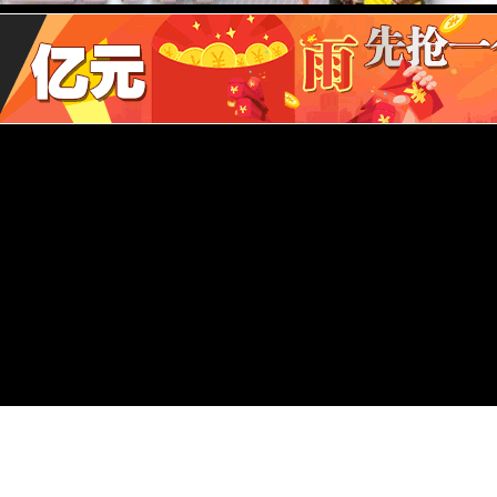
联系电话
010-82259651
友情链接
京ICP备13008182号 ©️版权所有2018 北