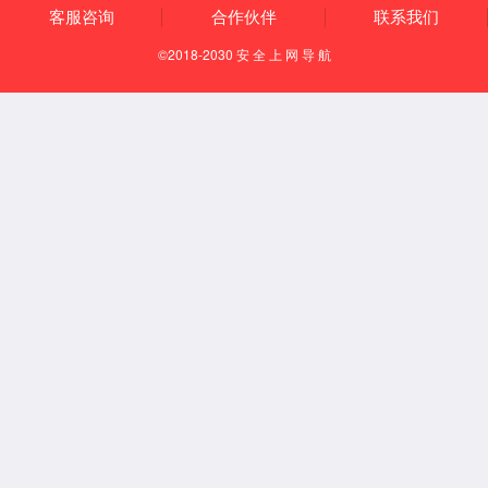
的工作作风是对“为人民服务”宗旨的深刻诠释。为重温雷
锋感人事迹，学习领悟雷锋精神，16877太阳集团公司团
委开展《真实的雷锋》《重读<雷锋日记>——以先进典型
研究为视角》——读书分享活动和在青年志愿服务中续
写“雷锋日记”新篇章——“志愿服务日记”征集活动，引导
团员青年探寻雷锋精神薪火相传的动力引擎，透视雷锋精
神历久弥新的价值属性，肩负雷锋精神破浪逐梦的责任担
当，做新时代雷锋精神践行者。“雷锋同志在火红青春里
百炼成钢、知难而进的精神力量早已跨越了时代的界限，
超越了历史局限，成为了先进思想文化的重要组成部
分。”来自轻工集团的共青团员王佳澍在读后感中写
道，“我们要以实际行动践行雷锋精神中‘做一个对人民有
用的人’的先进人生观、‘活着就是为了使别人生活得更美
好’的高尚道德观和‘在平凡细小的工作中干出不平凡业