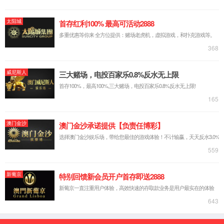
影响着中国几代人的精神走向和道德年轮。在毛泽东等老
一辈革命家为雷锋同志题词60周年、中国青年志愿者行动
诞生30周年到来之际，16877太阳集团公司团委开展“践行
雷锋精神·绽放青春华彩”主题活动，全系统团员青年以实
际行动践行雷锋精神，传承红色基因，争做时代新人。
最崇高的精神往往孕育在最平凡的事业当中，务实