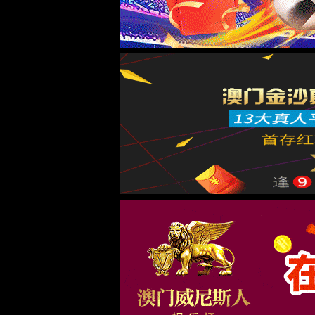
纪检监察
党建信息
纪检监察
工会动态
共青团