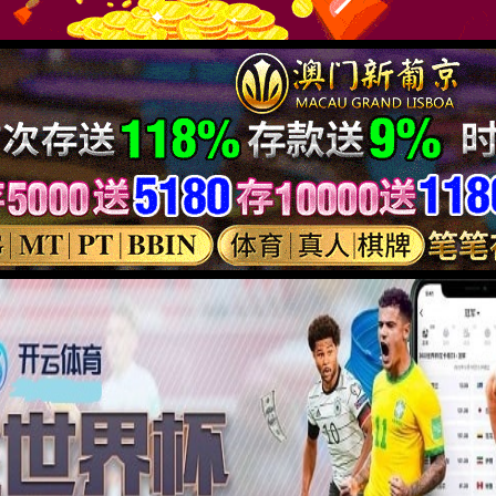
10号
邮箱
ldgs@elongda.co
京公网安备11010802040083号
责任公司