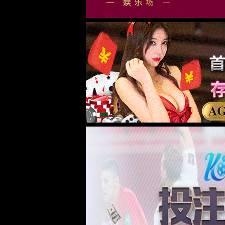
公司地址
北京市海淀区马连洼街道天秀北路
京ICP备13008182号 ©️版权所有2018 北京16877太阳集团控股有限