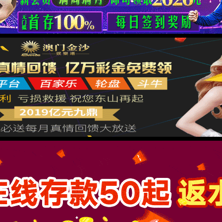
首页
关于
首页
党群工作
纪检监察
当前位置>
>
>
---测试中--