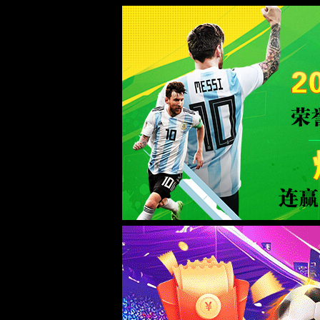
16877太阳集团(中华)品牌公司